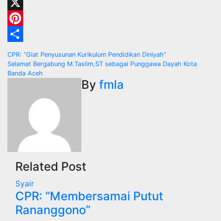
Telegram
X
Pinterest
Share
Navigasi
CPR: “Giat Penyusunan Kurikulum Pendidikan Diniyah”
Selamat Bergabung M.Taslim,ST sebagai Punggawa Dayah Kota
pos
Banda Aceh
By
fmla
Related Post
Syair
CPR: “Membersamai Putut
Rananggono”