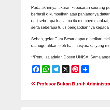
Pada akhirnya, ukuran kebesaran seorang pe
berhasil dikumpulkan atau panjangnya daftar p
dari seberapa luas ilmu itu memberi manfa
serta seberapa tulus pengabdiannya kepada
Sebab, gelar Guru Besar dapat diberikan mela
dianugerahkan oleh hati masyarakat yang me
**Penulisa adalah Dosen UNISAI Samalanga
F
W
T
X
Pi
S
a
h
el
nt
h
c
at
e
er
ar
Navigasi
Profesor Bukan Buruh Administra
e
s
gr
e
e
pos
b
A
a
st
o
p
m