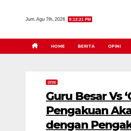
Skip
to
Jum. Agu 7th, 2026
9:13:22 PM
content
HOME
BERITA
OPINI
OPINI
Guru Besar Vs ‘
Pengakuan Ak
dengan Pengak