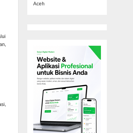
Aceh
lui
an,
si,
l