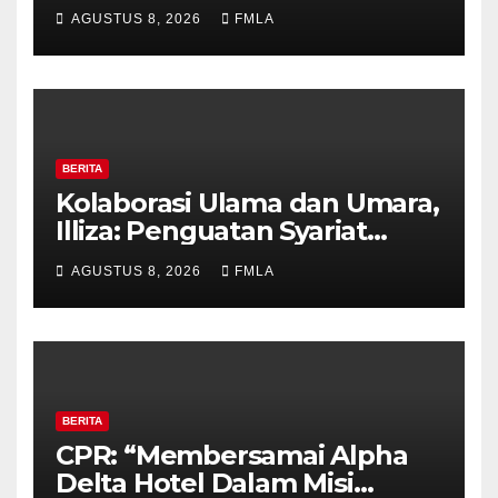
dan Bangun Budaya Sadar
AGUSTUS 8, 2026
FMLA
Bencana
BERITA
Kolaborasi Ulama dan Umara,
Illiza: Penguatan Syariat
Islam Tanggung Jawab
AGUSTUS 8, 2026
FMLA
Bersama
BERITA
CPR: “Membersamai Alpha
Delta Hotel Dalam Misi