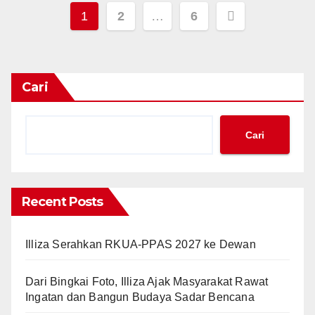
Paginasi
1
2
…
6
pos
Cari
Cari
Recent Posts
Illiza Serahkan RKUA-PPAS 2027 ke Dewan
Dari Bingkai Foto, Illiza Ajak Masyarakat Rawat
Ingatan dan Bangun Budaya Sadar Bencana