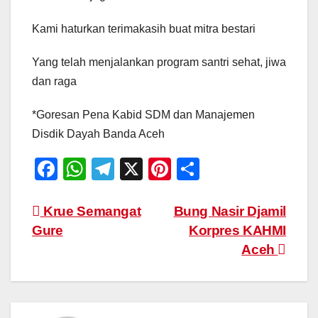
Kami haturkan terimakasih buat mitra bestari
Yang telah menjalankan program santri sehat, jiwa
dan raga
*Goresan Pena Kabid SDM dan Manajemen
Disdik Dayah Banda Aceh
F
W
T
X
Pi
S
a
h
el
nt
h
c
at
e
er
ar
Navigasi
Krue Semangat
Bung Nasir Djamil
Gure
Korpres KAHMI
e
s
gr
e
e
pos
Aceh
b
A
a
st
o
p
m
o
p