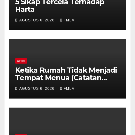
5 Sikap Tercela Terhadap
Harta
AGUSTUS 6, 2026
FMLA
OPINI
Ketika Rumah Tidak Menjadi
Tempat Menua (Catatan
untuk Anak-Anak Tercinta)
AGUSTUS 6, 2026
FMLA