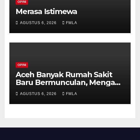
OPINI
Merasa Istimewa
AGUSTUS 6, 2026
FMLA
OPINI
Aceh Banyak Rumah Sakit
Baru Bermunculan, Mengapa
Penang Tetap Menjadi
AGUSTUS 6, 2026
FMLA
Pilihan?