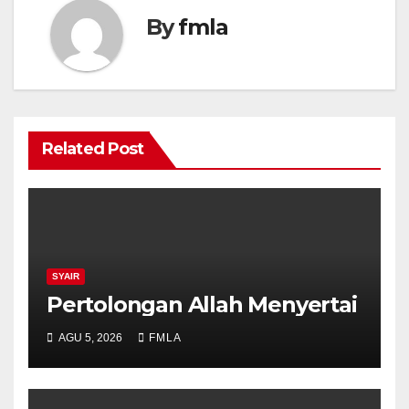
k
By
fmla
Related Post
SYAIR
Pertolongan Allah Menyertai
AGU 5, 2026
FMLA