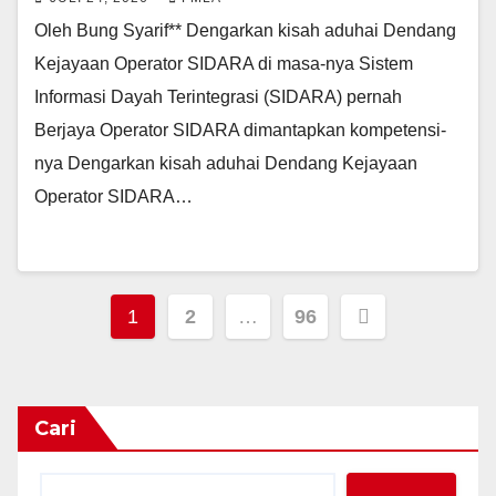
Oleh Bung Syarif** Dengarkan kisah aduhai Dendang
Kejayaan Operator SIDARA di masa-nya Sistem
Informasi Dayah Terintegrasi (SIDARA) pernah
Berjaya Operator SIDARA dimantapkan kompetensi-
nya Dengarkan kisah aduhai Dendang Kejayaan
Operator SIDARA…
Paginasi
1
2
…
96
pos
Cari