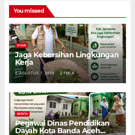
You missed
SYAIR
Jaga Kebersihan Lingkungan
Kerja
AGUSTUS 7, 2026
FMLA
BERITA
Pegawai Dinas Pendidikan
Dayah Kota Banda Aceh