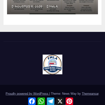
AGUSTUS 6, 2026
FMLA
Proudly powered by WordPress
|
Theme: News Way by
Themeansar
.
F
W
T
X
P
a
h
e
i