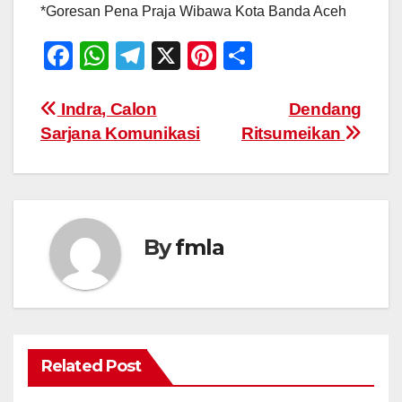
*Goresan Pena Praja Wibawa Kota Banda Aceh
F
W
T
X
Pi
S
a
h
el
nt
h
c
at
e
er
ar
Navigasi
Indra, Calon
Dendang
Sarjana Komunikasi
Ritsumeikan
e
s
gr
e
e
pos
b
A
a
st
o
p
m
o
p
By
fmla
k
Related Post