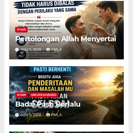
SYAIR
Pertolongan Allah Menyertai
AGU 5, 2026
FMLA
SYAIR
UNCATEGORIZED
Badai Pasti Berlalu
AGU 5, 2026
FMLA