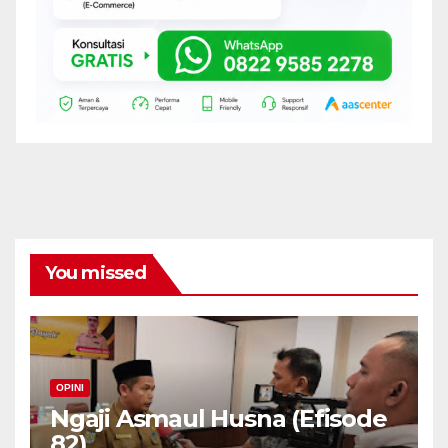
You missed
OPINI
Ngaji Asmaul Husna (Efisode
82)