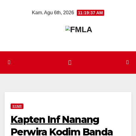
Skip
Kam. Agu 6th, 2026
11:19:37 AM
to
content
SYAIR
Kapten Inf Nanang
Perwira Kodim Banda