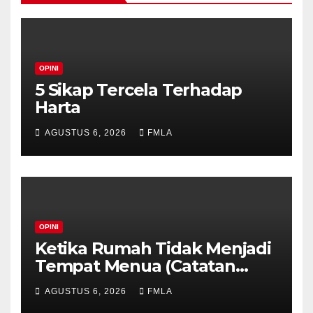
OPINI
5 Sikap Tercela Terhadap
Harta
AGUSTUS 6, 2026
FMLA
OPINI
Ketika Rumah Tidak Menjadi
Tempat Menua (Catatan
untuk Anak-Anak Tercinta)
AGUSTUS 6, 2026
FMLA