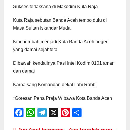
Sukses terlaksana di Makodim Kuta Raja
Kuta Raja sebutan Banda Aceh tempo dulu di
Masa Sultan Iskandar Muda
Kini berubah menjadi Kota Banda Aceh negeri
yang damai sejahtera
Dibawah kendalinya Pasi Intel Kodim 0101 aman
dan damai
Karna sang Komandan dekat Ilahi Rabbi
*Goresan Pena Praja Wibawa Kota Banda Aceh
F
W
T
X
Pi
S
a
h
el
nt
h
Jus Apel bersama
Ayo berolah raga