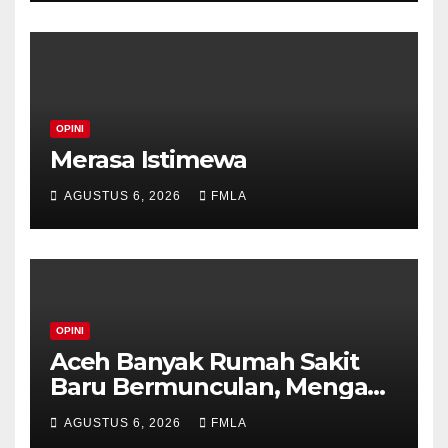
OPINI
Merasa Istimewa
AGUSTUS 6, 2026
FMLA
OPINI
Aceh Banyak Rumah Sakit
Baru Bermunculan, Mengapa
Penang Tetap Menjadi
AGUSTUS 6, 2026
FMLA
Pilihan?