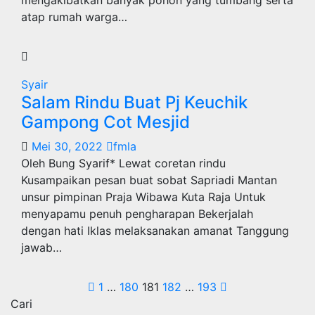
atap rumah warga…
Syair
Salam Rindu Buat Pj Keuchik
Gampong Cot Mesjid
Mei 30, 2022
fmla
Oleh Bung Syarif* Lewat coretan rindu
Kusampaikan pesan buat sobat Sapriadi Mantan
unsur pimpinan Praja Wibawa Kuta Raja Untuk
menyapamu penuh pengharapan Bekerjalah
dengan hati Iklas melaksanakan amanat Tanggung
jawab…
Paginasi
1
…
180
181
182
…
193
Cari