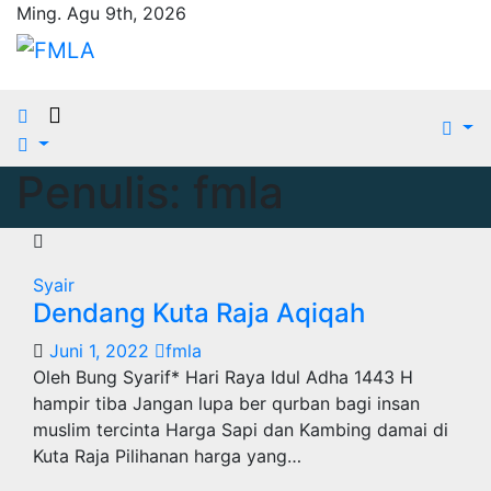
Skip
Ming. Agu 9th, 2026
to
content
Penulis:
fmla
Syair
Dendang Kuta Raja Aqiqah
Juni 1, 2022
fmla
Oleh Bung Syarif* Hari Raya Idul Adha 1443 H
hampir tiba Jangan lupa ber qurban bagi insan
muslim tercinta Harga Sapi dan Kambing damai di
Kuta Raja Pilihanan harga yang…